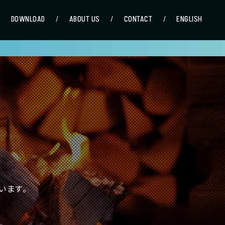
DOWNLOAD
ABOUT US
CONTACT
ENGLISH
います。